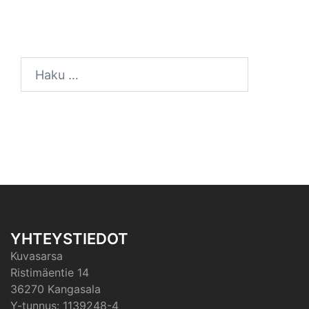
Haku:
YHTEYSTIEDOT
Kuvasarsa
Ristimäentie 14
36270 Kangasala
Y-tunnus: 1139248-4