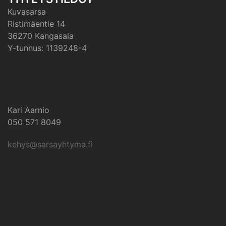
Kuvasarsa
Ristimäentie 14
36270 Kangasala
Y-tunnus: 1139248-4
Kari Aarnio
050 571 8049
kehys@sarsayhtyma.fi